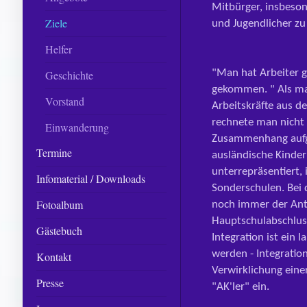
Mitbürger, insbeson
Ziele
und Jugendlicher zu
Helfer
"Man hat Arbeiter 
Geschichte
gekommen. " Als ma
Vorstand
Arbeitskräfte aus 
rechnete man nicht 
Einwanderung
Zusammenhang aufg
Termine
ausländische Kinde
unterrepräsen­tiert
Infomaterial / Downloads
Sonderschulen. Bei d
Fotoalbum
noch immer der Ant
Hauptschulabschlus
Gästebuch
Integration ist ein 
werden - Integratio
Kontakt
Verwirklichung einer
Presse
"AK'ler" ein.