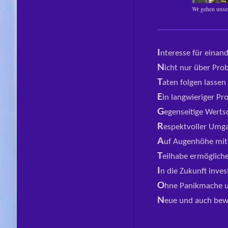
Wr gehen unse
I
nteresse für einan
N
icht nur über Pro
T
aten folgen lassen
E
in langwieriger Pr
G
egenseitige Werts
R
espektvoller Umg
A
uf Augenhöhe mi
T
eilhabe ermöglich
I
n die Zukunft inves
O
hne Panikmache 
N
eue und auch be